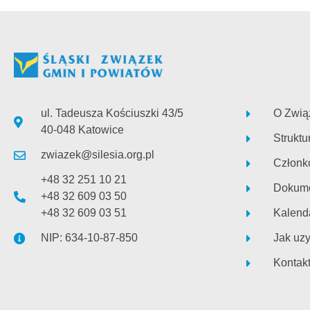
ul. Tadeusza Kościuszki 43/5
O Zwią
40-048 Katowice
Struktu
zwiazek@silesia.org.pl
Członk
+48 32 251 10 21
Dokume
+48 32 609 03 50
+48 32 609 03 51
Kalend
NIP: 634-10-87-850
Jak uz
Kontak