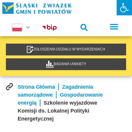
Otwórz 
ZGŁOSZENIA UDZIAŁU W WYDARZENIACH
BADANIA I ANKIETY
Strona Główna
Zagadnienia
samorządowe
Gospodarowanie
energią
Szkolenie wyjazdowe
Komisji ds. Lokalnej Polityki
Energetycznej