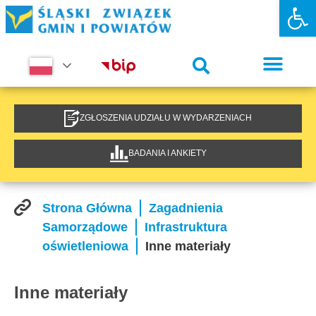
Otwórz 
ZGŁOSZENIA UDZIAŁU W WYDARZENIACH
BADANIA I ANKIETY
Strona Główna
Zagadnienia
Samorządowe
Infrastruktura
oświetleniowa
Inne materiały
Inne materiały