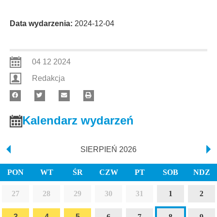
Data wydarzenia:
2024-12-04
04 12 2024
Redakcja
Kalendarz wydarzeń
SIERPIEŃ 2026
PON
WT
ŚR
CZW
PT
SOB
NDZ
27
28
29
30
31
1
2
3
3
4
4
5
5
6
7
8
9