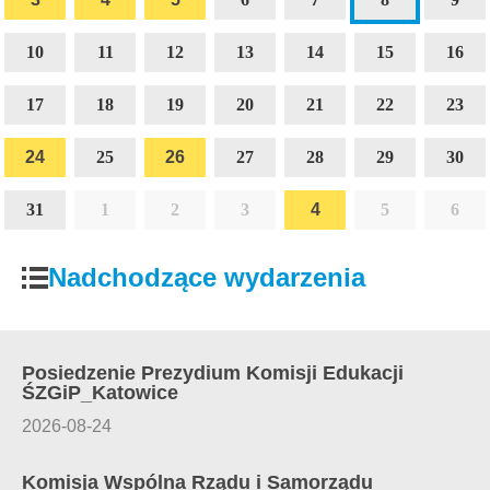
10
11
12
13
14
15
16
17
18
19
20
21
22
23
24
24
25
26
26
27
28
29
30
31
1
2
3
4
4
5
6
Nadchodzące wydarzenia
Posiedzenie Prezydium Komisji Edukacji
ŚZGiP_Katowice
2026-08-24
Komisja Wspólna Rządu i Samorządu