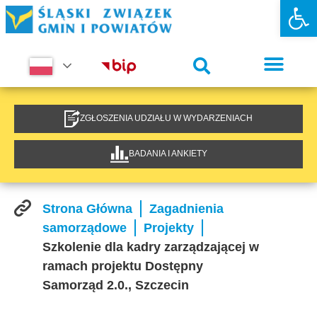
Otwórz 
ZGŁOSZENIA UDZIAŁU W WYDARZENIACH
BADANIA I ANKIETY
Strona Główna
Zagadnienia
samorządowe
Projekty
Szkolenie dla kadry zarządzającej w
ramach projektu Dostępny
Samorząd 2.0., Szczecin