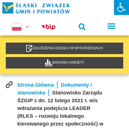
Otwórz 
ZGŁOSZENIA UDZIAŁU W WYDARZENIACH
BADANIA I ANKIETY
Strona Główna
Dokumenty i
stanowiska
Stanowisko Zarządu
ŚZGiP z dn. 12 lutego 2021 r. w/s
wdrażania podejścia LEADER
(RLKS – rozwoju lokalnego
kierowanego przez społeczność) w