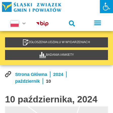
Otwórz 
ZGŁOSZENIA UDZIAŁU W WYDARZENIACH
BADANIA I ANKIETY
Strona Główna
2024
październik
10
10 października, 2024